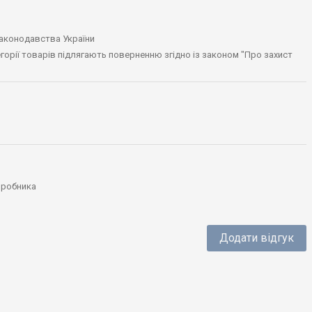
законодавства України
тегорії товарів підлягають поверненню згідно із законом "Про захист
виробника
Додати відгук