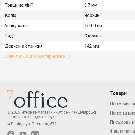
Товщина лінії
0.7 мм
Колір
Чорний
Упакування
1/100 шт.
Вид
Стержнь
Довжина стрижня
142 мм.
Дивитись всі характеристики
Товари
Папір офісн
© 2026 Інтернет-магазин «7Office - Канцелярські
Папір та ви
товари та все для офісу»
Письмове п
м.Львів, вул. Польова, 57б
Файли папк