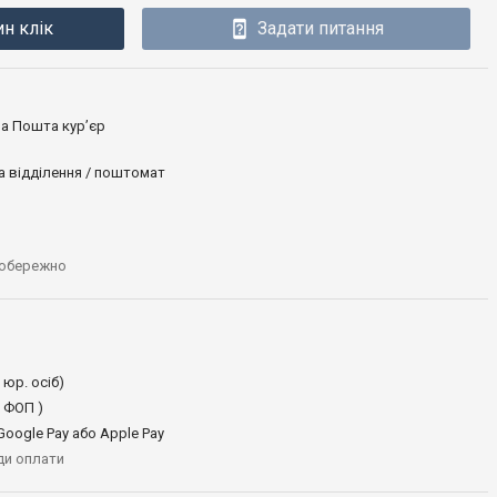
ин клік
Задати питання
ова Пошта кур’єр
а відділення / поштомат
 обережно
 юр. осіб)
 ФОП )
oogle Pay або Apple Pay
иди оплати