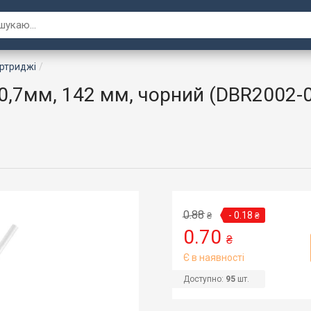
артриджі
0,7мм, 142 мм, чорний (DBR2002-
0.88
- 0.18
₴
₴
0.70
₴
Є в наявності
Доступно:
95
шт.