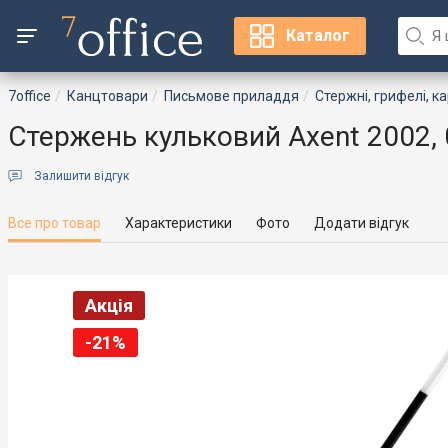
Каталог
7office
Канцтовари
Письмове приладдя
Стержні, грифелі, к
Стержень кульковий Axent 2002, 
Залишити відгук
Все про товар
Характеристики
Фото
Додати відгук
Акція
-21%