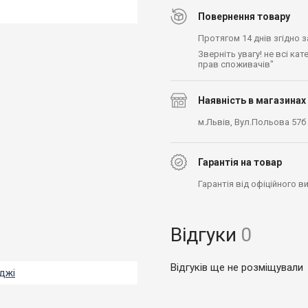
Повернення товару
Протягом 14 днів згідно 
Зверніть увагу! не всі ка
прав споживачів"
Наявність в магазинах
м.Львів, Вул.Польова 57б
Гарантія на товар
Гарантія від офіційного 
Відгуки
0
Відгуків ще не розміщували
иджі