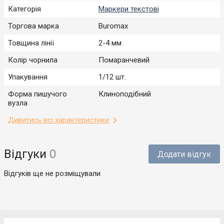
Категорія
Маркери текстові
Торгова марка
Buromax
Товщина лінії
2-4 мм
Колір чорнила
Помаранчевий
Упакування
1/12 шт.
Форма пишучого
Клиноподібний
вузла
Дивитись всі характеристики
Відгуки
0
Додати відгук
Відгуків ще не розміщували