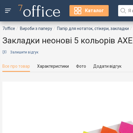
Каталог
7office
Вироби з паперу
Папір для нотаток, стікери, закладки
Закладки неонові 5 кольорів AXE
Залишити відгук
Все про товар
Характеристики
Фото
Додати відгук