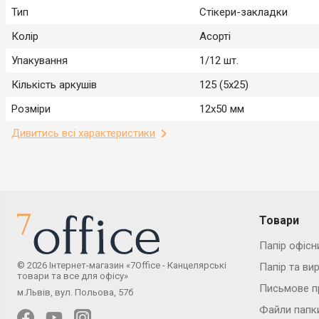
Тип
Стікери-закладки
Колір
Асорті
Упакування
1/12 шт.
Кількість аркушів
125 (5x25)
Розміри
12x50 мм
Дивитись всі характеристики
Товари
Папір офісн
© 2026 Інтернет-магазин «7Office - Канцелярські
Папір та ви
товари та все для офісу»
Письмове п
м.Львів, вул. Польова, 57б
Файли папк