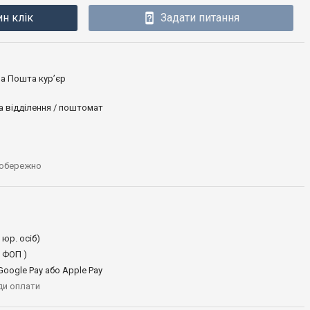
ин клік
Задати питання
ова Пошта кур’єр
а відділення / поштомат
 обережно
 юр. осіб)
 ФОП )
oogle Pay або Apple Pay
иди оплати