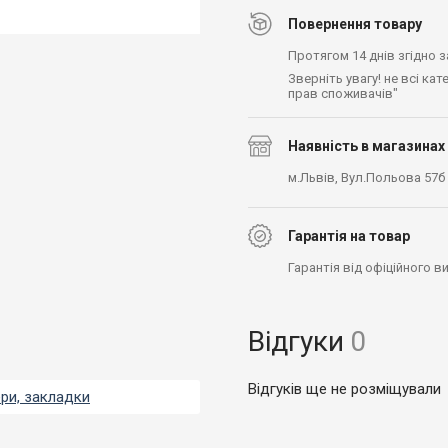
Повернення товару
Протягом 14 днів згідно 
Зверніть увагу! не всі ка
прав споживачів"
Наявність в магазинах
м.Львів, Вул.Польова 57б
Гарантія на товар
Гарантія від офіційного 
Відгуки
0
Відгуків ще не розміщували
ери, закладки