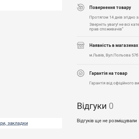
Повернення товару
Протягом 14 днів згідно 
Зверніть увагу! не всі ка
прав споживачів"
Наявність в магазинах
м.Львів, Вул.Польова 57б
Гарантія на товар
Гарантія від офіційного 
Відгуки
0
Відгуків ще не розміщували
ери, закладки