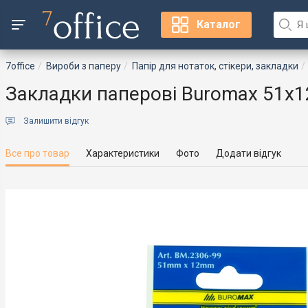
Каталог
7office
Вироби з паперу
Папір для нотаток, стікери, закладки
Закладки паперові Buromax 51x1
Залишити відгук
Все про товар
Характеристики
Фото
Додати відгук