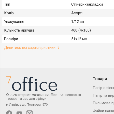
Тип
Стікери-закладки
Колір
Асорті
Упакування
1/12 шт.
Кількість аркушів
400 (4х100)
Розміри
51х12 мм
Дивитись всі характеристики
Товари
Папір офісн
© 2026 Інтернет-магазин «7Office - Канцелярські
Папір та ви
товари та все для офісу»
Письмове п
м.Львів, вул. Польова, 57б
Файли папк