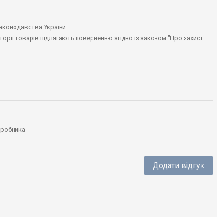
законодавства України
тегорії товарів підлягають поверненню згідно із законом "Про захист
виробника
Додати відгук