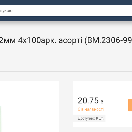
2мм 4х100арк. асорті (BM.2306-99
20.75
₴
Є в наявності
Доступно:
9
шт.