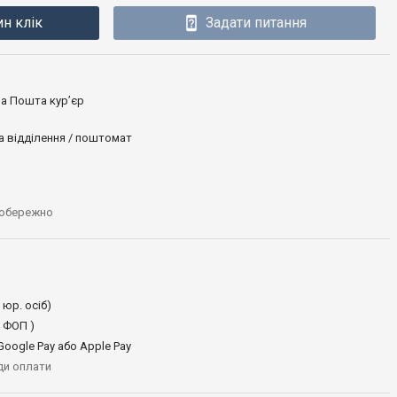
ин клік
Задати питання
ова Пошта кур’єр
а відділення / поштомат
 обережно
 юр. осіб)
 ФОП )
oogle Pay або Apple Pay
иди оплати