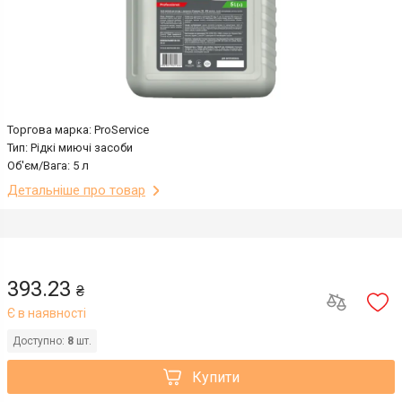
Торгова марка: ProService
Тип: Рідкі миючі засоби
Об'єм/Вага: 5 л
Детальніше про товар
393.23
₴
Є в наявності
Доступно:
8
шт.
Купити