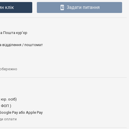
ин клік
Задати питання
ова Пошта кур’єр
а відділення / поштомат
 обережно
 юр. осіб)
 ФОП )
oogle Pay або Apple Pay
иди оплати