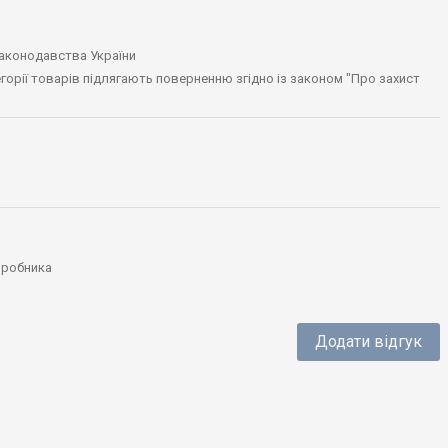
законодавства України
тегорії товарів підлягають поверненню згідно із законом "Про захист
виробника
Додати відгук