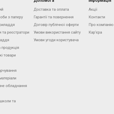
Допомога
Інформація
ий
Доставка та оплата
Акції
роби з паперу
Гарантії та повернення
Контакти
риладдя
Договір публічної оферти
Про компанію
и та реєстратори
Умови використання сайту
Кар'єра
ладдя
Умови угоди користувача
 продукція
кі товари
арчування
матеріали
йне обладнання
 школи та