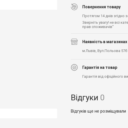
Повернення товару
Протягом 14 днів згідно 
Зверніть увагу! не всі ка
прав споживачів"
Наявність в магазинах
м.Львів, Вул.Польова 57б
Гарантія на товар
Гарантія від офіційного 
Відгуки
0
Відгуків ще не розміщували