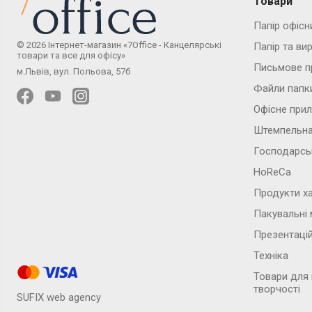
Товари
Папір офісн
© 2026 Інтернет-магазин «7Office - Канцелярські
Папір та ви
товари та все для офісу»
Письмове п
м.Львів, вул. Польова, 57б
Файли папк
Офісне при
Штемпельна
Господарсь
HoReCa
Продукти х
Пакувальні 
Презентаці
Техніка
Товари для
творчості
SUFIX web agency