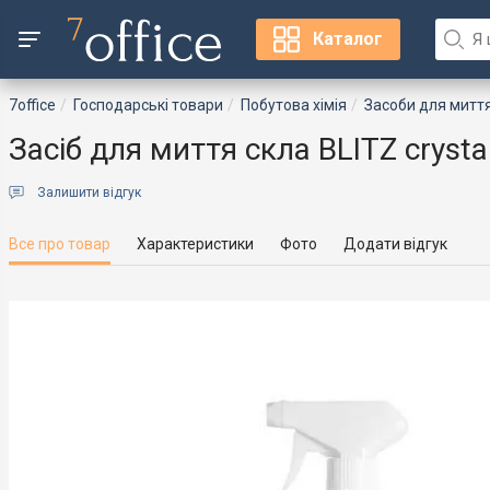
Каталог
7office
Господарські товари
Побутова хімія
Засоби для миття
Засіб для миття скла BLITZ cryst
Залишити відгук
Все про товар
Характеристики
Фото
Додати відгук