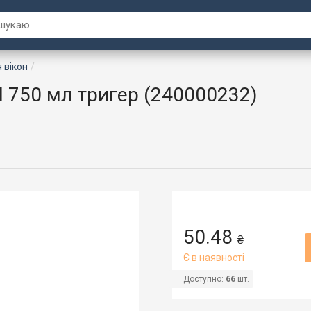
 вікон
al 750 мл тригер (240000232)
50.48
₴
Є в наявності
Доступно:
66
шт.