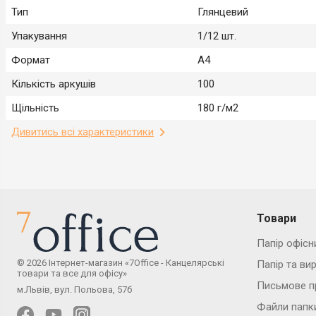
Тип
Глянцевий
Упакування
1/12 шт.
Формат
А4
Кількість аркушів
100
Щільність
180 г/м2
Дивитись всі характеристики
Товари
Папір офісн
© 2026 Інтернет-магазин «7Office - Канцелярські
Папір та ви
товари та все для офісу»
Письмове п
м.Львів, вул. Польова, 57б
Файли папк