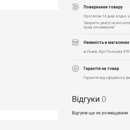
Повернення товару
Протягом 14 днів згідно 
Зверніть увагу! не всі ка
прав споживачів"
Наявність в магазинах
м.Львів, Вул.Польова 57б
Гарантія на товар
Гарантія від офіційного 
Відгуки
0
Відгуків ще не розміщували