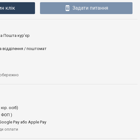
ин клік
Задати питання
ова Пошта кур’єр
а відділення / поштомат
 обережно
 юр. осіб)
 ФОП )
oogle Pay або Apple Pay
иди оплати