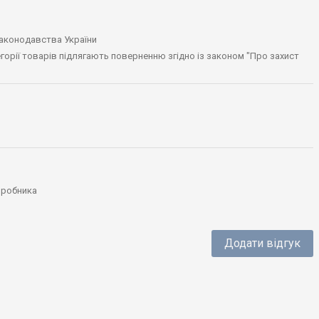
законодавства України
тегорії товарів підлягають поверненню згідно із законом "Про захист
виробника
Додати відгук