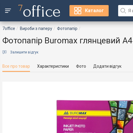
Каталог
7office
Вироби з паперу
Фотопапір
Фотопапір Buromax глянцевий А4
Залишити відгук
Все про товар
Характеристики
Фото
Додати відгук