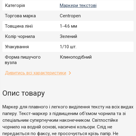
Категорія
Маркери текстові
Торгова марка
Centropen
Товщина лінії
1-4.6 мм
Колір чорнила
Зелений
Упакування
1/10 шт.
Форма пишучого
Клиноподібний
вузла
Дивитись всі характеристики
Опис товару
Маркер для плавного і легкого виділення тексту на всіх видах
паперу. Текст-маркер з підвищеним об'ємом чорнила та зі
спеціальним супергнучким наконечником. Світлостійке
чорнило на водній основі, насичені кольори. Слід не
передається по факсу, не просочується крізь папір. Не