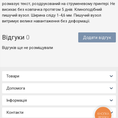
розмазує текст, роздрукований на струменевому принтері. Не
висихає без ковпачка протягом 5 днів. Клиноподібний
пишучий вузол. Ширина сліду 1-4,6 мм. Пишучий вузол
витримує велике навантаження без деформації.
Відгуки
0
Додати відгук
Відгуків ще не розміщували
Товари
Допомога
Інформація
Контакти
КНОПКА
ЗВ'ЯЗКУ