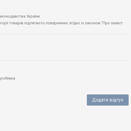
законодавства України
тегорії товарів підлягають поверненню згідно із законом "Про захист
виробника
Додати відгук