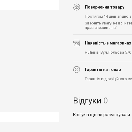
Повернення товару
Протягом 14 днів згідно 
Зверніть увагу! не всі ка
прав споживачів"
Наявність в магазинах
м.Львів, Вул.Польова 57б
Гарантія на товар
Гарантія від офіційного 
Відгуки
0
Відгуків ще не розміщували