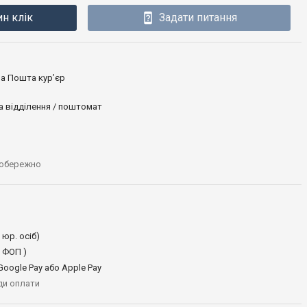
ин клік
Задати питання
ова Пошта кур’єр
а відділення / поштомат
 обережно
 юр. осіб)
 ФОП )
oogle Pay або Apple Pay
иди оплати