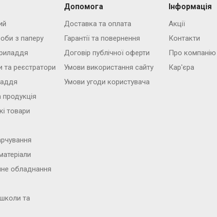
Допомога
Інформація
ий
Доставка та оплата
Акції
роби з паперу
Гарантії та повернення
Контакти
риладдя
Договір публічної оферти
Про компанію
и та реєстратори
Умови використання сайту
Кар'єра
ладдя
Умови угоди користувача
 продукція
кі товари
арчування
матеріали
йне обладнання
 школи та