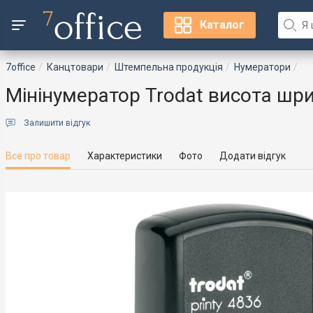
Каталог
7office
Канцтовари
Штемпельна продукція
Нумератори
Мінінумератор Trodat висота шри
Залишити відгук
Все про товар
Характеристики
Фото
Додати відгук