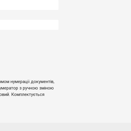
змом нумерації документів,
інумератор з ручною зміною
ковий. Комплектується