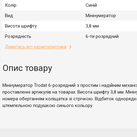
Колір
Синій
Вид
Мінінумератор
Висота шрифту
3,8 мм.
Розрядність
6-ти розрядний
Дивитись всі характеристики
Опис товару
Мінінумератор Trodat 6-розрядний з простим і надійним механі
проставленні артикулів на товарах. Висота шрифту 3,8 мм. Мін
номера обертанням коліщатка зі стрічкою. Відбиток одноряд
штемпельною подушкою синього кольору.