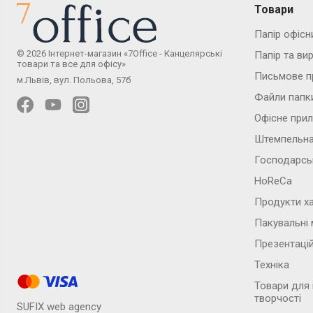
Товари
Папір офісн
© 2026 Інтернет-магазин «7Office - Канцелярські
Папір та ви
товари та все для офісу»
Письмове п
м.Львів, вул. Польова, 57б
Файли папк
Офісне при
Штемпельна
Господарсь
HoReCa
Продукти х
Пакувальні 
Презентаці
Техніка
Товари для
творчості
SUFIX web agency