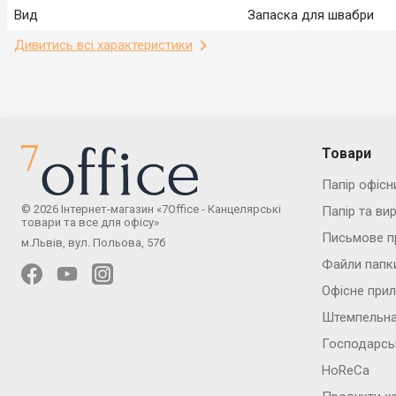
Вид
Запаска для швабри
Дивитись всі характеристики
Товари
Папір офісн
© 2026 Інтернет-магазин «7Office - Канцелярські
Папір та ви
товари та все для офісу»
Письмове п
м.Львів, вул. Польова, 57б
Файли папк
Офісне при
Штемпельна
Господарсь
HoReCa