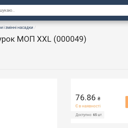
 і змінні насадки
урок МОП ХХL (000049)
76.86
₴
Є в наявності
Доступно:
65
шт.