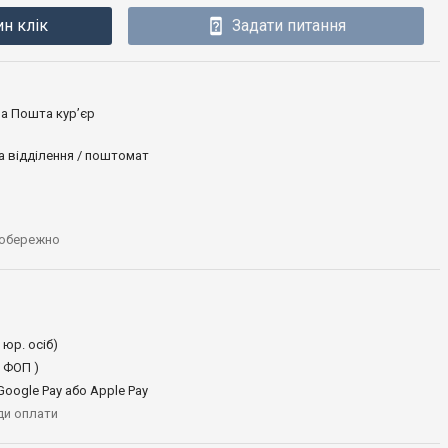
ин клік
Задати питання
ова Пошта кур’єр
а відділення / поштомат
 обережно
 юр. осіб)
 ФОП )
oogle Pay або Apple Pay
иди оплати