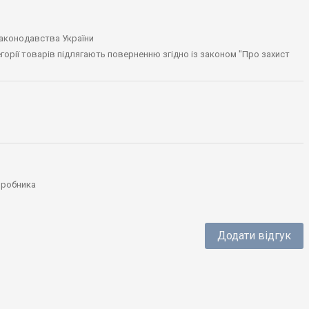
законодавства України
тегорії товарів підлягають поверненню згідно із законом "Про захист
виробника
Додати відгук