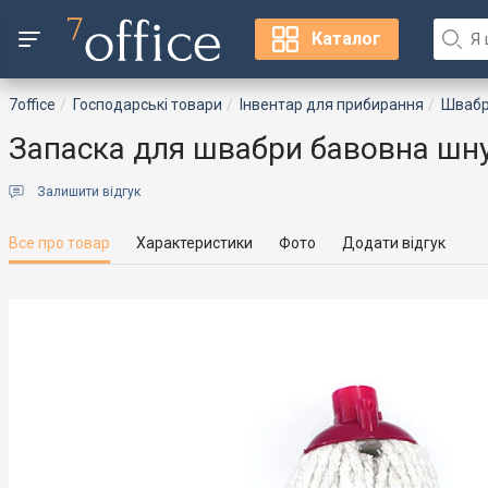
Каталог
7office
Господарські товари
Інвентар для прибирання
Швабри
Запаска для швабри бавовна шн
Залишити відгук
Все про товар
Характеристики
Фото
Додати відгук