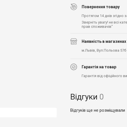
Повернення товару
Протягом 14 днів згідно 
Зверніть увагу! не всі ка
прав споживачів"
Наявність в магазинах
м.Львів, Вул.Польова 57б
Гарантія на товар
Гарантія від офіційного 
Відгуки
0
Відгуків ще не розміщували