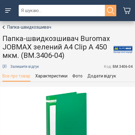
Папка-швидкозшивач
Папка-швидкозшивач Buromax
JOBMAX зелений A4 Clip A 450
мкм. (BM.3406-04)
Залишити відгук
Код:
BM.3406-04
Все про товар
Характеристики
Фото
Додати відгук